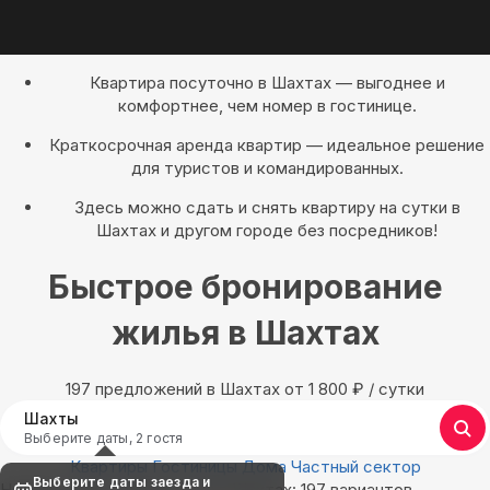
Квартира посуточно в Шахтах — выгоднее и
комфортнее, чем номер в гостинице.
Краткосрочная аренда квартир — идеальное решение
для туристов и командированных.
Здесь можно сдать и снять квартиру на сутки в
Шахтах и другом городе без посредников!
Быстрое бронирование
жилья в Шахтах
197 предложений в Шахтах oт 1 800
₽
/ сутки
Шахты
Выберите даты, 2 гостя
Квартиры
Гостиницы
Дома
Частный сектор
Выберите даты заезда и
Найдём, где остановиться в Шахтах: 197 вариантов